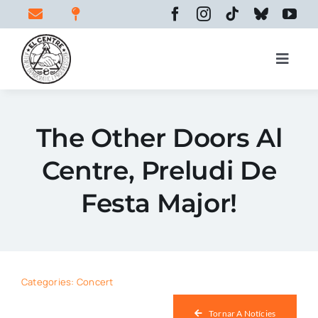
Skip
to
content
Toggle
Naviga
Inici
The Other Doors Al
Centre, Preludi De
El centre
Festa Major!
Espais
Categories:
Concert
Activitats
Tornar A Notícies