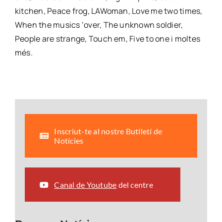
kitchen, Peace frog, LAWoman, Love me two times,
When the musics ‘over, The unknown soldier,
People are strange, Touch em, Five to one i moltes
més.
Inscriut-te al nostre Butlletí de
Notícies
Canal de Youtube
del centre