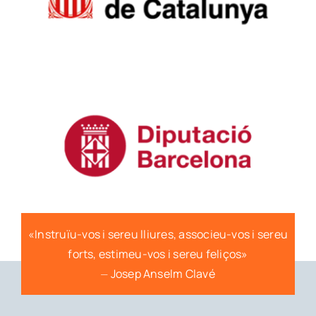
«Instruïu-vos i sereu lliures, associeu-vos i sereu
forts, estimeu-vos i sereu feliços»
⏤ Josep Anselm Clavé