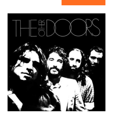
Botiga
Notícies
Col·labora
Contacte