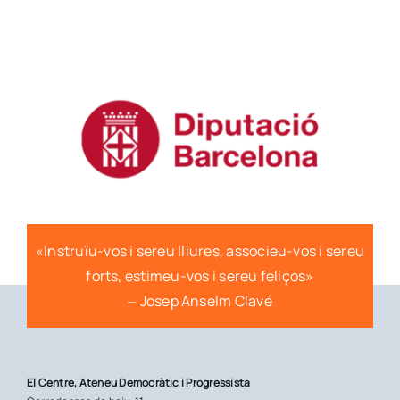
«Instruïu-vos i sereu lliures, associeu-vos i sereu
forts, estimeu-vos i sereu feliços»
⏤ Josep Anselm Clavé
El Centre, Ateneu Democràtic i Progressista