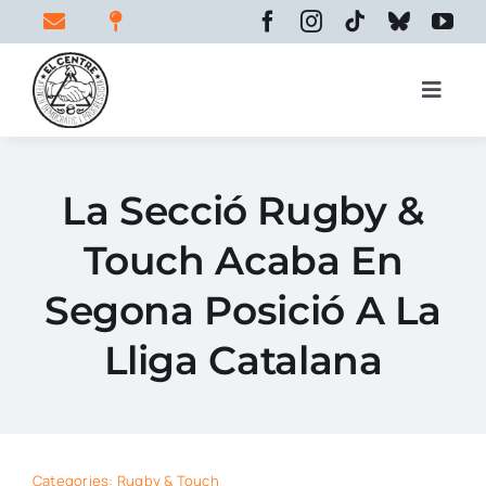
Skip
to
content
Toggle
Naviga
Inici
La Secció Rugby &
Touch Acaba En
El centre
Segona Posició A La
Espais
Lliga Catalana
Activitats
Categories:
Rugby & Touch