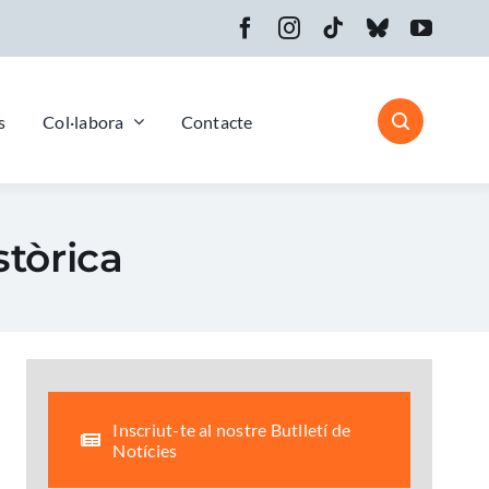
s
Col·labora
Contacte
stòrica
Inscriut-te al nostre Butlletí de
Notícies