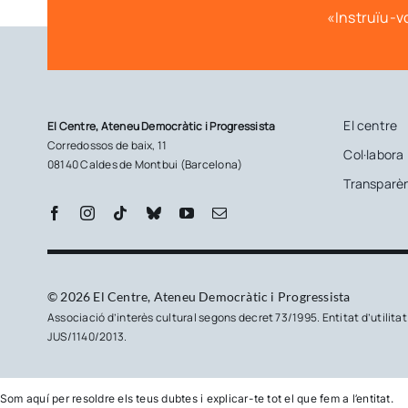
«Instruïu-vo
El centre
El Centre, Ateneu Democràtic i Progressista
Corredossos de baix, 11
Col·labora
08140 Caldes de Montbui (Barcelona)
Transparè
© 2026 El Centre, Ateneu Democràtic i Progressista
Associació d’interès cultural segons decret 73/1995. Entitat d’utilita
JUS/1140/2013.
Som aquí per resoldre els teus dubtes i explicar-te tot el que fem a l’entitat.