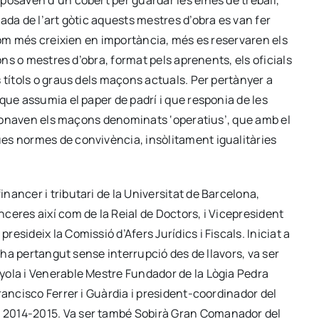
posaven d’un cobert per guardar les eines de treball,
ada de l’art gòtic aquests mestres d’obra es van fer
 com més creixien en importància, més es reservaren els
ons o mestres d’obra, format pels aprenents, els oficials
 títols o graus dels maçons actuals. Per pertànyer a
que assumia el paper de padrí i que responia de les
ncionaven els maçons denominats ‘operatius’, que amb el
es normes de convivència, insòlitament igualitàries
nancer i tributari de la Universitat de Barcelona, ​​
ceres així com de la Reial de Doctors, i Vicepresident
sideix la Comissió d’Afers Jurídics i Fiscals. Iniciat a
l ha pertangut sense interrupció des de llavors, va ser
yola i Venerable Mestre Fundador de la Lògia Pedra
rancisco Ferrer i Guàrdia i president-coordinador del
 2014-2015. Va ser també Sobirà Gran Comanador del