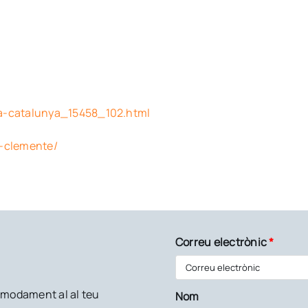
a-catalunya_15458_102.html
t-clemente/
Correu electrònic
*
còmodament al al teu
Nom