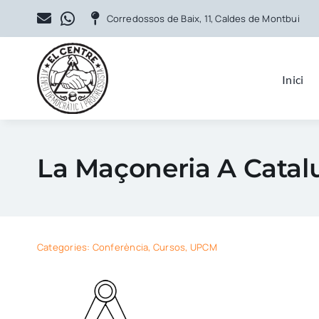
Skip
Corredossos de Baix, 11, Caldes de Montbui
to
content
Inici
La Maçoneria A Catalu
Categories:
Conferència
,
Cursos
,
UPCM