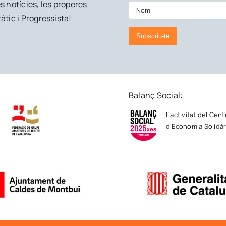
s notícies, les properes
àtic i Progressista!
Subscriu-te
Balanç Social:
L’activitat del Cen
d’Economia Solidàri