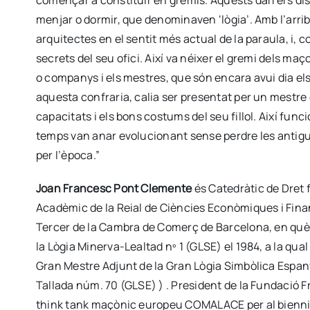
començar a constituir en gremis. Aquests darrers dis
menjar o dormir, que denominaven ‘lògia’. Amb l’arrib
arquitectes en el sentit més actual de la paraula, i,
secrets del seu ofici. Així va néixer el gremi dels maç
o companys i els mestres, que són encara avui dia els
aquesta confraria, calia ser presentat per un mestre 
capacitats i els bons costums del seu fillol. Així fu
temps van anar evolucionant sense perdre les antigu
per l’època.”
Joan Francesc Pont Clemente
és Catedràtic de Dret fi
Acadèmic de la Reial de Ciències Econòmiques i Finan
Tercer de la Cambra de Comerç de Barcelona, en què pre
la Lògia Minerva-Lealtad nº 1 (GLSE) el 1984, a la qua
Gran Mestre Adjunt de la Gran Lògia Simbòlica Espan
Tallada núm. 70 (GLSE) ) . President de la Fundació F
think tank maçònic europeu COMALACE per al bienni