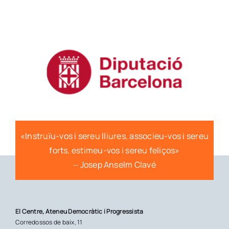
«Instruïu-vos i sereu lliures, associeu-vos i sereu
forts, estimeu-vos i sereu feliços»
⏤ Josep Anselm Clavé
El Centre, Ateneu Democràtic i Progressista
Corredossos de baix, 11