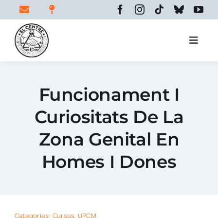
Skip
to
content
Toggle
Naviga
Inici
Funcionament I
Curiositats De La
El centre
Zona Genital En
Espais
Homes I Dones
Activitats
Categories:
Cursos
,
UPCM