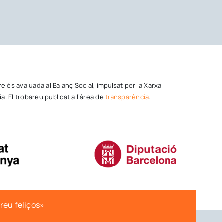
tre és avaluada al Balanç Social, impulsat per la Xarxa
a. El trobareu publicat a l’àrea de
transparència
.
ereu feliços»