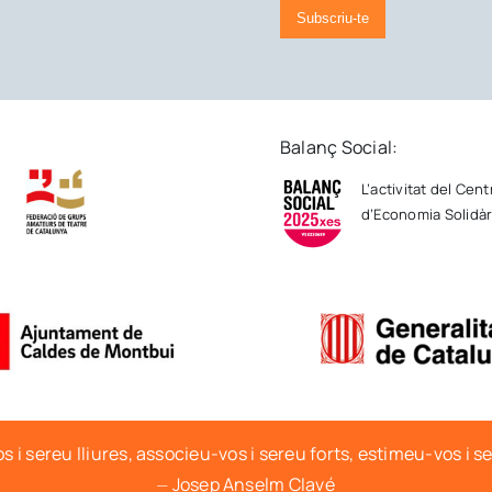
Subscriu-te
Balanç Social:
L’activitat del Cen
d’Economia Solidàri
s i sereu lliures, associeu-vos i sereu forts, estimeu-vos i s
⏤ Josep Anselm Clavé