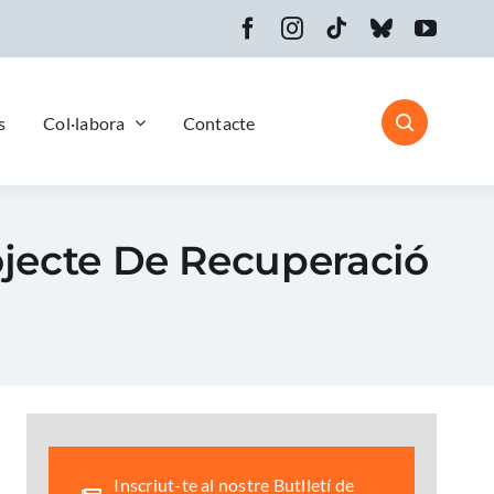
s
Col·labora
Contacte
ojecte De Recuperació
Inscriut-te al nostre Butlletí de