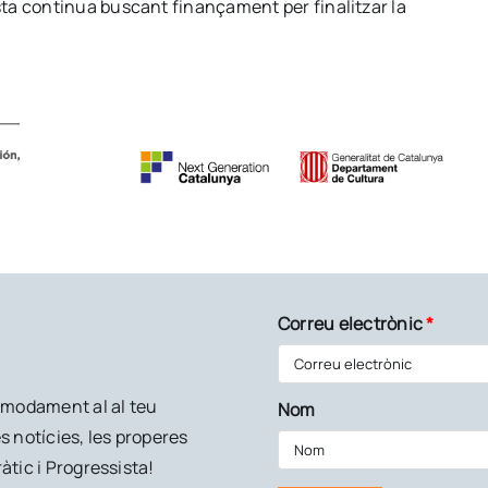
ta continua buscant finançament per finalitzar la
Correu electrònic
*
còmodament al al teu
Nom
s notícies, les properes
àtic i Progressista!