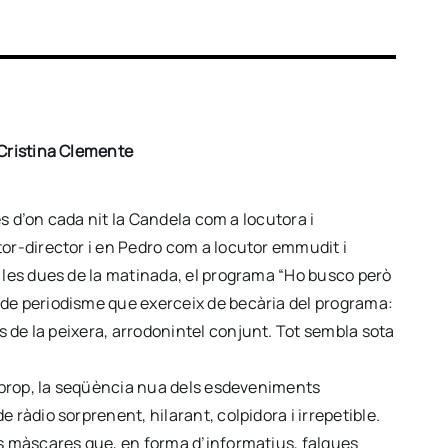
 Cristina Clemente
des d’on cada nit la Candela com a locutora i
tor-director i en Pedro com a locutor emmudit i
e les dues de la matinada, el programa “Ho busco però
 de periodisme que exerceix de becària del programa:
s de la peixera, arrodonint
el conjunt. Tot sembla sota
a prop, la seqüència nua dels esdeveniments
 ràdio sorprenent, hilarant, colpidora i irrepetible.
es màscares que, en forma d’informatius, falques