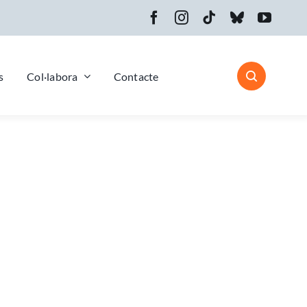
s
Col·labora
Contacte