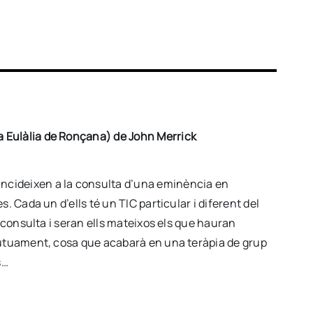
 Eulàlia de Ronçana) de John Merrick
ncideixen a la consulta d’una eminència en
. Cada un d’ells té un TIC particular i diferent del
a consulta i seran ells mateixos els que hauran
 mútuament, cosa que acabarà en una teràpia de grup
s…