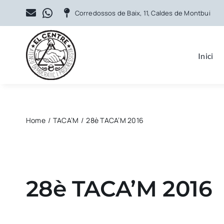
Skip
Corredossos de Baix, 11, Caldes de Montbui
to
content
Inici
Home
TACA’M
28è TACA’M 2016
28è TACA’M 2016