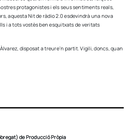
nostres protagonistes i els seus sentiments reals,
ors, aquesta Nit de ràdio 2.0 esdevindrà una nova
lls i a tots vostès ben esquitxats de veritats
Àlvarez, disposat a treure’n partit. Vigili, doncs, quan
obregat) de Producció Pròpia