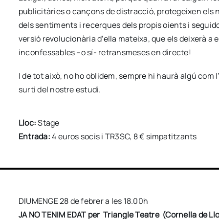
publicitàries o cançons de distracció, protegeixen els 
dels sentiments i recerques dels propis oients i seguid
versió revolucionària d’ella mateixa, que els deixerà a e
inconfessables –o sí- retransmeses en directe!
I de tot això, no ho oblidem, sempre hi haurà algú com l’
surti del nostre estudi.
Lloc:
Stage
Entrada:
4 euros socis i TR3SC, 8 € simpatitzants
DIUMENGE 28 de febrer a les 18.00h
JA NO TENIM EDAT per Triangle Teatre (Cornella de Ll