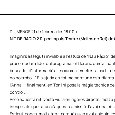
DIUMENGE 21 de febrer a les 18.00h
NIT DE RADIO 2.0 per Impuls Teatre (Molins de Rei) de
Imagini’s assegut i invisible a l’estudi de “Nau Ràdio”, 
presentadora líder del programa, el Llorenç com a locu
buscador d’informació a les xarxes, emeten, a partir d
no ho trobo…”. Els ajuda en tot moment una estudianta
l’Anna. I, finalment, en Toni hi posa la màgia tècnica de
control…
Però aquesta nit, vostè viurà en rigorós directe, molt 
inesperats que faran d’aquesta emissió d’avui una nit de
Estigui, doncs, molt atent, perquè quan avui caiguin l