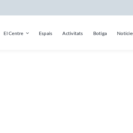
El Centre
Espais
Activitats
Botiga
Notície