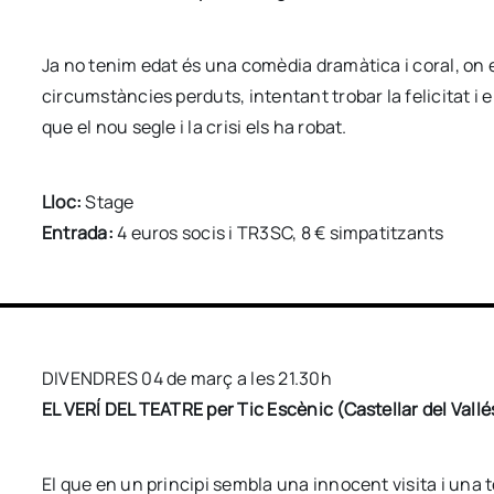
Ja no tenim edat és una comèdia dramàtica i coral, on e
circumstàncies perduts, intentant trobar la felicitat i 
que el nou segle i la crisi els ha robat.
Lloc:
Stage
Entrada:
4 euros socis i TR3SC, 8 € simpatitzants
DIVENDRES 04 de març a les 21.30h
EL VERÍ DEL TEATRE per Tic Escènic (Castellar del Vallé
El que en un principi sembla una innocent visita i una 