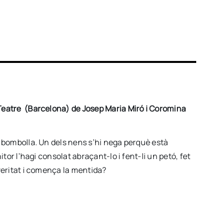
eatre (Barcelona) de Josep Maria Miró i Coromina
 bombolla. Un dels nens s’hi nega perquè està
tor l’hagi consolat abraçant-lo i fent-li un petó, fet
veritat i comença la mentida?