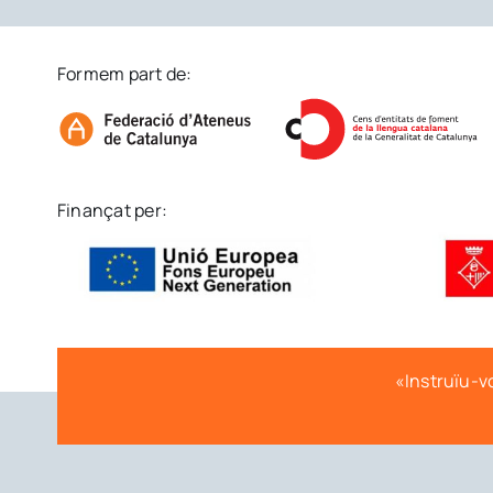
Formem part de:
Finançat per:
«Instruïu-vo