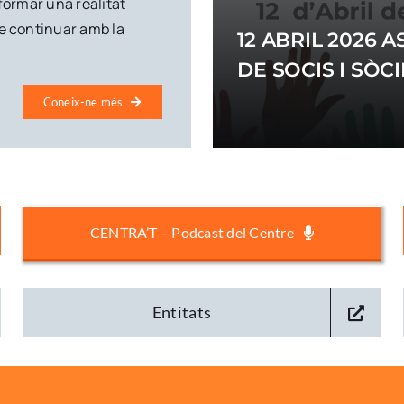
formar una realitat
de continuar amb la
12 ABRIL 2026
DE SOCIS I SÒC
Coneix-ne més
CENTRA’T – Podcast del Centre
Entitats