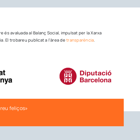
tre és avaluada al Balanç Social, impulsat per la Xarxa
a. El trobareu publicat a l’àrea de
transparència
.
ereu feliços»