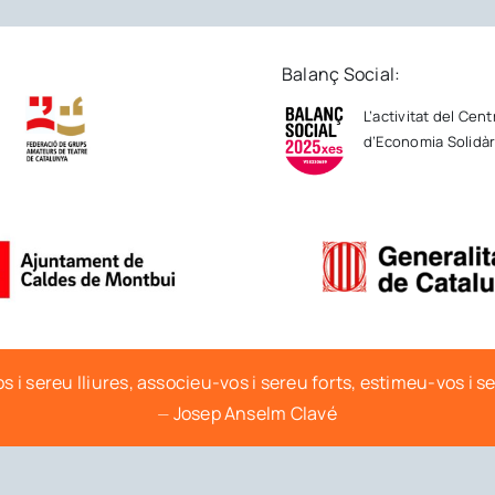
Balanç Social:
L’activitat del Cen
d’Economia Solidàri
s i sereu lliures, associeu-vos i sereu forts, estimeu-vos i s
⏤ Josep Anselm Clavé