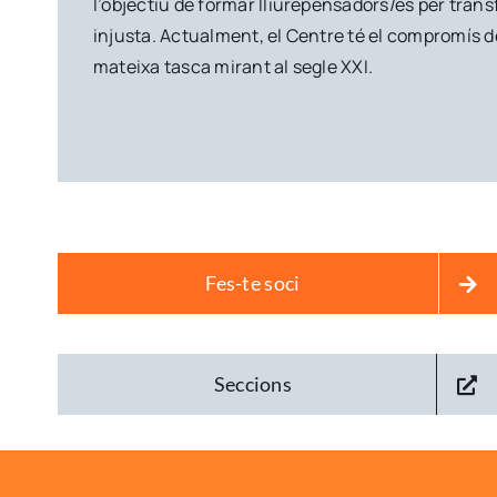
l’objectiu de formar lliurepensadors/es per trans
injusta. Actualment, el Centre té el compromís 
mateixa tasca mirant al segle XXI.
Fes-te soci
Seccions