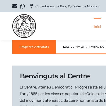
Skip
Corredossos de Baix, 11, Caldes de Montbui
to
content
Inici
Properes Activitats
febr. 22:
12 ABRIL 2026 AS
Benvinguts al Centre
El Centre, Ateneu Democràtic i Progressista és 
l’any 1865 per les classes populars de Caldes de 
del moviment ateneístic de caire humanista de fi