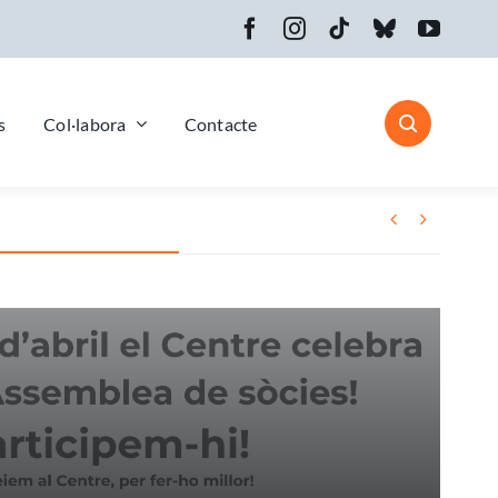
s
Col·labora
Contacte

