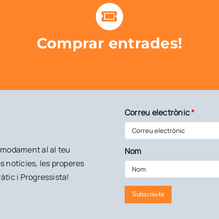
Comprar entrades!
Correu electrònic
*
còmodament al al teu
Nom
s notícies, les properes
àtic i Progressista!
Subscriu-te