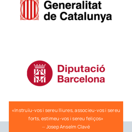
«Instruïu-vos i sereu lliures, associeu-vos i sereu
forts, estimeu-vos i sereu feliços»
⏤ Josep Anselm Clavé