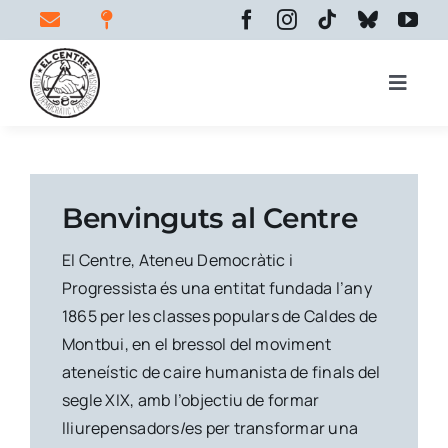
Skip
to
content
Toggle
Naviga
Inici
Benvinguts al Centre
El centre
El Centre, Ateneu Democràtic i
Progressista és una entitat fundada l’any
Espais
1865 per les classes populars de Caldes de
Montbui, en el bressol del moviment
ateneístic de caire humanista de finals del
segle XIX, amb l’objectiu de formar
Activitats
lliurepensadors/es per transformar una