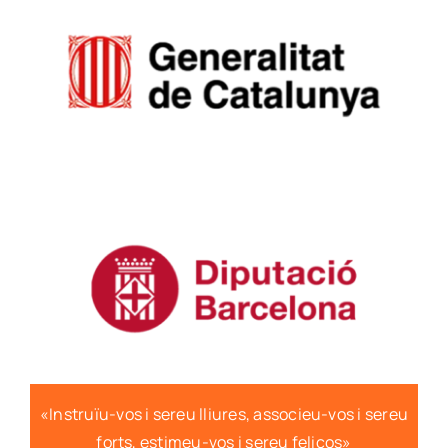
«Instruïu-vos i sereu lliures, associeu-vos i sereu
forts, estimeu-vos i sereu feliços»