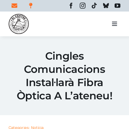
Skip
to
content
Toggle
Naviga
Inici
Cingles
Comunicacions
El centre
Instal·larà Fibra
Espais
Òptica A L’ateneu!
Activitats
Categories:
Notícia